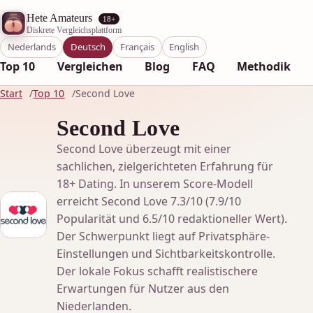
Hete Amateurs
18+
Diskrete Vergleichsplattform
Nederlands
Deutsch
Français
English
Top 10
Vergleichen
Blog
FAQ
Methodik
Start
Top 10
Second Love
Second Love
Second Love überzeugt mit einer
sachlichen, zielgerichteten Erfahrung für
18+ Dating. In unserem Score-Modell
erreicht Second Love 7.3/10 (7.9/10
Popularität und 6.5/10 redaktioneller Wert).
Der Schwerpunkt liegt auf Privatsphäre-
Einstellungen und Sichtbarkeitskontrolle.
Der lokale Fokus schafft realistischere
Erwartungen für Nutzer aus den
Niederlanden.