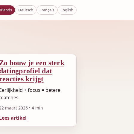
rlands
Deutsch
Français
English
Zo bouw je een sterk
datingprofiel dat
reacties krijgt
Eerlijkheid + focus = betere
matches.
22 maart 2026 • 4 min
Lees artikel