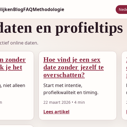
lijken
Blog
FAQ
Methodologie
Nede
daten en profieltips
ctief online daten.
en zonder
Hoe vind je een sex
k je het
date zonder jezelf te
overschatten?
, niet alleen
Start met intentie,
profielkwaliteit en timing.
in
22 maart 2026 • 4 min
Lees artikel