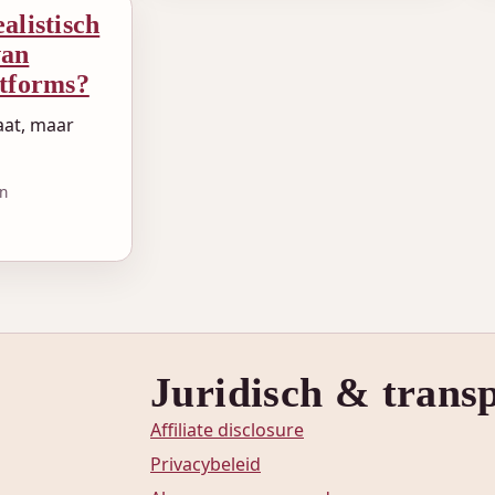
alistisch
van
atforms?
aat, maar
in
r
Juridisch & trans
Affiliate disclosure
Privacybeleid