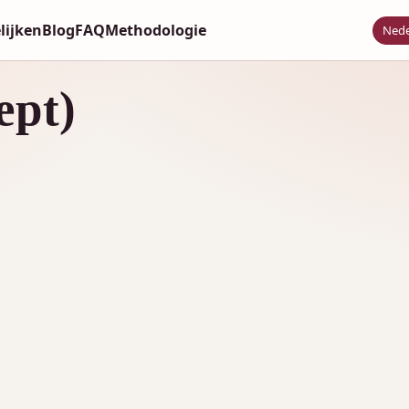
lijken
Blog
FAQ
Methodologie
Nede
ept)