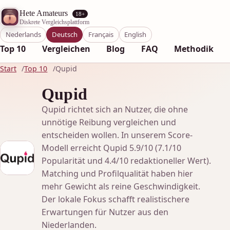
Hete Amateurs
18+
Diskrete Vergleichsplattform
Nederlands
Deutsch
Français
English
Top 10
Vergleichen
Blog
FAQ
Methodik
Start
Top 10
Qupid
Qupid
Qupid richtet sich an Nutzer, die ohne
unnötige Reibung vergleichen und
entscheiden wollen. In unserem Score-
Modell erreicht Qupid 5.9/10 (7.1/10
Popularität und 4.4/10 redaktioneller Wert).
Matching und Profilqualität haben hier
mehr Gewicht als reine Geschwindigkeit.
Der lokale Fokus schafft realistischere
Erwartungen für Nutzer aus den
Niederlanden.