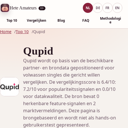
Hete Amateurs
NL
DE
FR
EN
18+
Methodologi
Top 10
Vergelijken
Blog
FAQ
e
Home
Top 10
Qupid
Qupid
Qupid wordt op basis van de beschikbare
partner- en brondata gepositioneerd voor
volwassen singles die gericht willen
vergelijken. De vergelijkingsscore is 6.4/10:
7.2/10 voor populariteitssignalen en 0.0/10
voor datakwaliteit. De bron bevat 0
herkenbare feature-signalen en 2
marktvermeldingen. Deze pagina is
brongebaseerd en wordt niet als hands-on
gebruikerstest gepresenteerd.