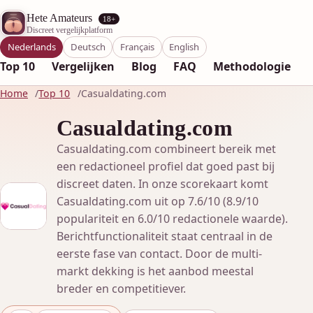
Hete Amateurs
18+
Discreet vergelijkplatform
Nederlands
Deutsch
Français
English
Top 10
Vergelijken
Blog
FAQ
Methodologie
Home
Top 10
Casualdating.com
Casualdating.com
Casualdating.com combineert bereik met
een redactioneel profiel dat goed past bij
discreet daten. In onze scorekaart komt
Casualdating.com uit op 7.6/10 (8.9/10
populariteit en 6.0/10 redactionele waarde).
Berichtfunctionaliteit staat centraal in de
eerste fase van contact. Door de multi-
markt dekking is het aanbod meestal
breder en competitiever.