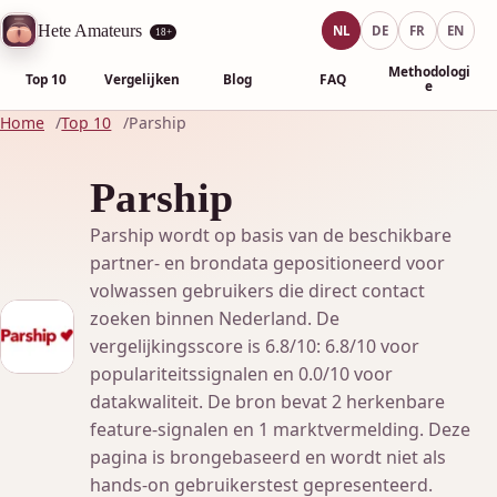
Hete Amateurs
NL
DE
FR
EN
18+
Methodologi
Top 10
Vergelijken
Blog
FAQ
e
Home
Top 10
Parship
Parship
Parship wordt op basis van de beschikbare
partner- en brondata gepositioneerd voor
volwassen gebruikers die direct contact
zoeken binnen Nederland. De
vergelijkingsscore is 6.8/10: 6.8/10 voor
populariteitssignalen en 0.0/10 voor
datakwaliteit. De bron bevat 2 herkenbare
feature-signalen en 1 marktvermelding. Deze
pagina is brongebaseerd en wordt niet als
hands-on gebruikerstest gepresenteerd.