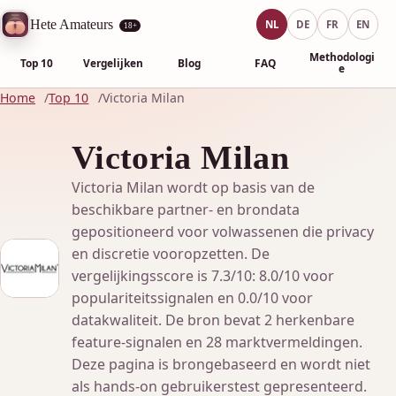
Hete Amateurs
NL
DE
FR
EN
18+
Methodologi
Top 10
Vergelijken
Blog
FAQ
e
Home
Top 10
Victoria Milan
Victoria Milan
Victoria Milan wordt op basis van de
beschikbare partner- en brondata
gepositioneerd voor volwassenen die privacy
en discretie vooropzetten. De
vergelijkingsscore is 7.3/10: 8.0/10 voor
populariteitssignalen en 0.0/10 voor
datakwaliteit. De bron bevat 2 herkenbare
feature-signalen en 28 marktvermeldingen.
Deze pagina is brongebaseerd en wordt niet
als hands-on gebruikerstest gepresenteerd.