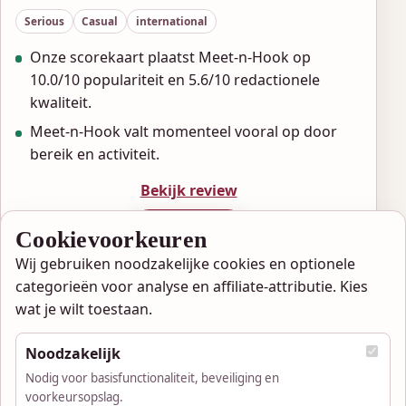
Serious
Casual
international
Onze scorekaart plaatst Meet-n-Hook op
10.0/10 populariteit en 5.6/10 redactionele
kwaliteit.
Meet-n-Hook valt momenteel vooral op door
bereik en activiteit.
Bekijk review
Aanmelden
Cookievoorkeuren
Wij gebruiken noodzakelijke cookies en optionele
categorieën voor analyse en affiliate-attributie. Kies
wat je wilt toestaan.
Noodzakelijk
Hete Amateurs Vergelijker
Nodig voor basisfunctionaliteit, beveiliging en
Vind vandaag nog een date die bij je past.
voorkeursopslag.