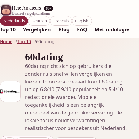
Hete Amateurs
18+
Discreet vergelijkplatform
Nederlands
Deutsch
Français
English
Top 10
Vergelijken
Blog
FAQ
Methodologie
Home
Top 10
60dating
60dating
60dating richt zich op gebruikers die
zonder ruis snel willen vergelijken en
kiezen. In onze scorekaart komt 60dating
uit op 6.8/10 (7.9/10 populariteit en 5.4/10
redactionele waarde). Mobiele
toegankelijkheid is een belangrijk
onderdeel van de gebruikerservaring. De
lokale focus houdt verwachtingen
realistischer voor bezoekers uit Nederland.