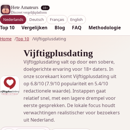
Hete Amateurs
18+
Discreet vergelijkplatform
Nederlands
Deutsch
Français
English
Top 10
Vergelijken
Blog
FAQ
Methodologie
Home
Top 10
Vijftigplusdating
Vijftigplusdating
Vijftigplusdating valt op door een sobere,
doelgerichte ervaring voor 18+ daters. In
onze scorekaart komt Vijftigplusdating uit
op 6.8/10 (7.9/10 populariteit en 5.4/10
redactionele waarde). Instappen gaat
relatief snel, met een lagere drempel voor
eerste gesprekken. De lokale focus houdt
verwachtingen realistischer voor bezoekers
uit Nederland.