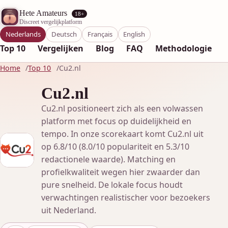
Hete Amateurs
18+
Discreet vergelijkplatform
Nederlands
Deutsch
Français
English
Top 10
Vergelijken
Blog
FAQ
Methodologie
Home
Top 10
Cu2.nl
Cu2.nl
Cu2.nl positioneert zich als een volwassen
platform met focus op duidelijkheid en
tempo. In onze scorekaart komt Cu2.nl uit
op 6.8/10 (8.0/10 populariteit en 5.3/10
redactionele waarde). Matching en
profielkwaliteit wegen hier zwaarder dan
pure snelheid. De lokale focus houdt
verwachtingen realistischer voor bezoekers
uit Nederland.