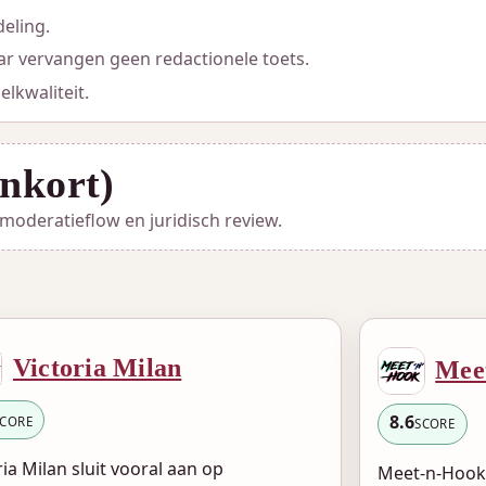
eling.
r vervangen geen redactionele toets.
elkwaliteit.
nkort)
a moderatieflow en juridisch review.
Victoria Milan
Mee
8.6
SCORE
SCORE
ria Milan sluit vooral aan op
Meet-n-Hook 