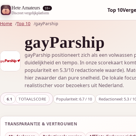
Hete Amateurs
18+
Top 10
Verge
Discreet vergelijkplatform
Home
Top 10
gayParship
gayParship
gayParship positioneert zich als een volwassen 
duidelijkheid en tempo. In onze scorekaart komt 
populariteit en 5.3/10 redactionele waarde). Mat
hier zwaarder dan pure snelheid. De lokale foc
realistischer voor bezoekers uit Nederland.
6.1
TOTAALSCORE
Populariteit: 6.7 / 10
Redactioneel: 5.3 / 1
TRANSPARANTIE & VERTROUWEN