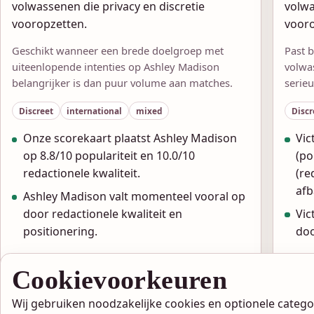
volwassenen die privacy en discretie
volwa
vooropzetten.
vooro
Geschikt wanneer een brede doelgroep met
Past b
uiteenlopende intenties op Ashley Madison
volwa
belangrijker is dan puur volume aan matches.
serieu
Discreet
international
mixed
Discr
Onze scorekaart plaatst Ashley Madison
Vic
op 8.8/10 populariteit en 10.0/10
(po
redactionele kwaliteit.
(re
afb
Ashley Madison valt momenteel vooral op
door redactionele kwaliteit en
Vic
positionering.
doo
Bekijk review
Cookievoorkeuren
Aanmelden
Wij gebruiken noodzakelijke cookies en optionele categorie