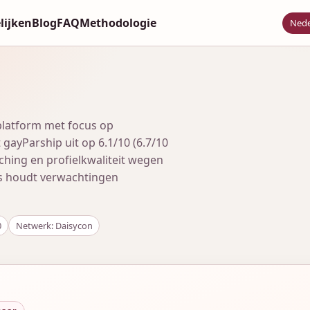
lijken
Blog
FAQ
Methodologie
Nede
platform met focus op
gayParship uit op 6.1/10 (6.7/10
ching en profielkwaliteit wegen
us houdt verwachtingen
0
Netwerk: Daisycon