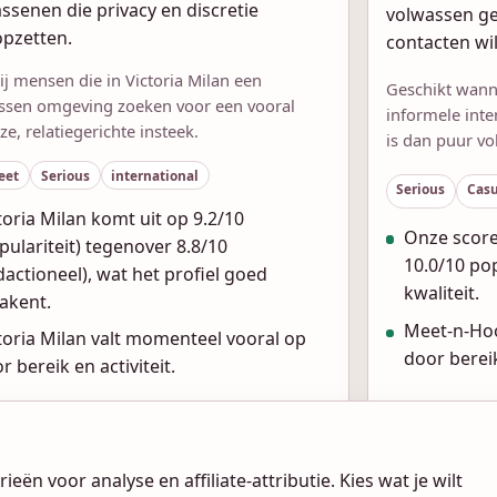
ssenen die privacy en discretie
volwassen ge
pzetten.
contacten wil
ij mensen die in Victoria Milan een
Geschikt wann
ssen omgeving zoeken voor een vooral
informele inte
ze, relatiegerichte insteek.
is dan puur v
eet
Serious
international
Serious
Casu
toria Milan komt uit op 9.2/10
Onze score
pulariteit) tegenover 8.8/10
10.0/10 pop
dactioneel), wat het profiel goed
kwaliteit.
akent.
Meet-n-Hoo
toria Milan valt momenteel vooral op
door bereik
r bereik en activiteit.
Bekijk review
Aanmelden
ën voor analyse en affiliate-attributie. Kies wat je wilt